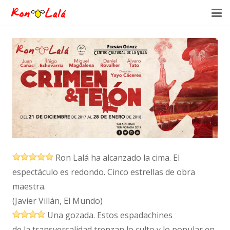
Ron Lalá
ha
alcanzado
la
cima. El
espectáculo es redondo. Cinco estrellas de obra
maestra.
(Javier Villán,
El Mundo)
Una gozada. Estos espadachines
de
la
transversalidad trenzan lo culto y lo popular en